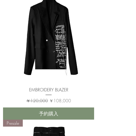
EMBROIDERY BLAZER
通常価格
セール価格
￥120,000
￥108,000
予約購入
Presale