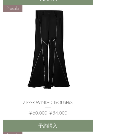
Presale
ZIPPER WINDED TROUSERS
通常価格
セール価格
￥60,000
￥54,000
予約購入