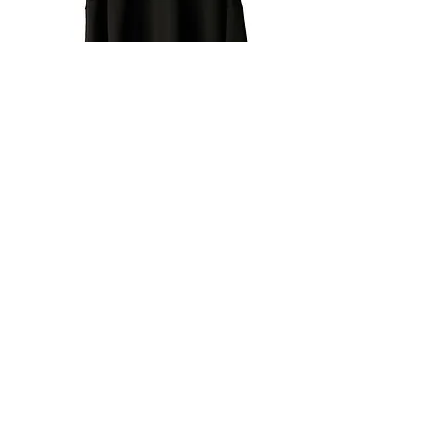
PATCHWORK PRINTING HOODIE
通常価格
セール価格
￥60,000
￥54,000
予約購入
Presale