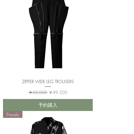
ZIPPER WIDE LEG TROUSERS
通常価格
セール価格
￥55,000
￥49,500
予約購入
Presale