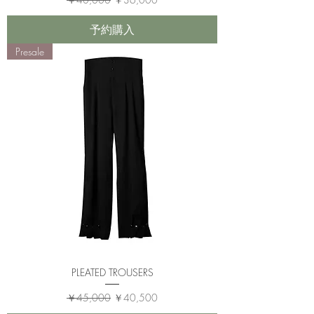
予約購入
Presale
PLEATED TROUSERS
通常価格
セール価格
￥45,000
￥40,500