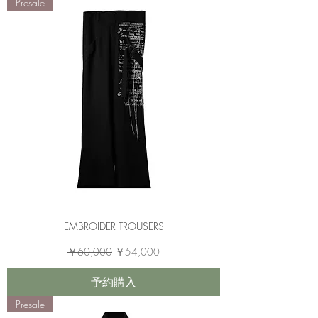
Presale
EMBROIDER TROUSERS
通常価格
セール価格
￥60,000
￥54,000
予約購入
Presale