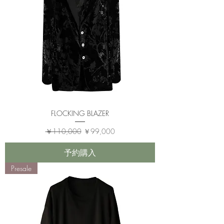
FLOCKING BLAZER
通常価格
セール価格
￥110,000
￥99,000
予約購入
Presale