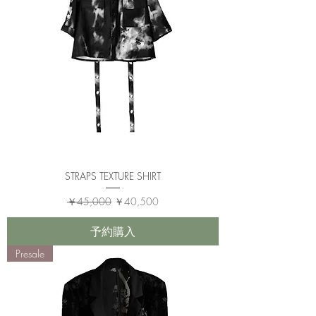
STRAPS TEXTURE SHIRT
通常価格
セール価格
￥45,000
￥40,500
予約購入
Presale