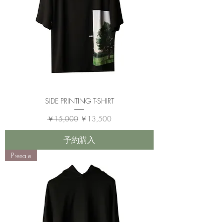
SIDE PRINTING T-SHIRT
通常価格
セール価格
￥15,000
￥13,500
予約購入
Presale